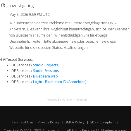
Investigating
May 5, 2026 9:59 PM UTC
Wir untersuchen derzeit Probleme mit unseren vorgelagerten DNS-
Anbietern. Dies kann Ihre Möglichkeit beeinträchtigen, sich bei den Diensten
von Bluebeam anzumelden. Wir entschuldigen uns für etwaige
Unannehmlichkeiten. Bitte abonnieren Sie oder besuchen Sie diese
Webseite für die neuesten Statusaktualisierungen.
4 Affected Services
:
DE Services /
Studio Projects
DE Services /
Studio Sessions
DE Services /
Bluebeam web
DE Services /
Login - Bluebeam ID (Anmelden)
Powered By Hund.io
English
Terms of Use
Privacy Policy
DMCA Policy
GDPR Compliance
Copyright © 2002 - 2025 Bluebeam, Inc. All Rights Reserved | Bluebeam is part